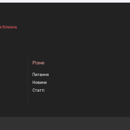
а білизна.
Різне
Питання
Новини
Статті