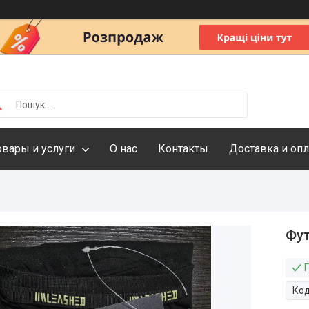
овары и услуги
О нас
Контакты
Доставка и опл
Фут
Г
Ко