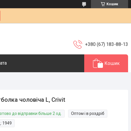
Кошик
+380 (67) 183-88-13
ата
Кошик
болка чоловіча L, Crivit
отово до відправки більше 2 од.
Оптом і в роздріб
д:
1949