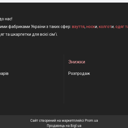
до нас!
ними фабриками України з таких сфер:
взуття
,
носк
и
,
колгот
и
,
одяг т
яг та шкарпетки для всієї сім'ї.
Знижки
варів
Розпродаж
Сайт створений на маркетплейсі
Prom.ua
Продавець на Bigl.ua