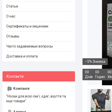
Статьи
О нас
Сертификаты и лицензии
Отзывы
Часто задаваемые вопросы
Доставка и оплата
–5%
0
0
0
0
0
0
Днів
Годин
Хв
"Носки для всієї сім'ї, одяг, взуття та
інші товари"