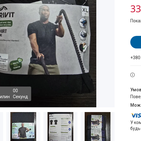
33
Пока
+380
0
0
илин
Секунд
пов
У ко
будь