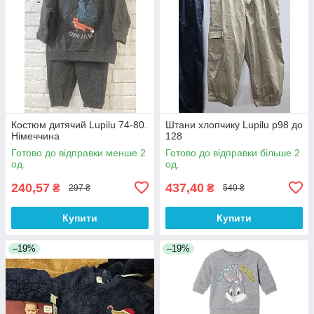
Костюм дитячий Lupilu 74-80.
Штани хлопчику Lupilu р98 до
Німеччина
128
Готово до відправки менше 2
Готово до відправки більше 2
од.
од.
240,57
437,40
₴
₴
297 ₴
540 ₴
Купити
Купити
–19%
–19%