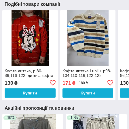
Подібні товари компанії
Кофта дитяча, р.80-
Кофта дитяча Lupilu. р98-
Кофт
86,116-122, дитяча кофта
104,110-116,122-128
86,1
130
171
130
₴
₴
180 ₴
Купити
Купити
Акційні пропозиції та новинки
–19%
–19%