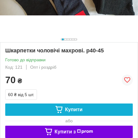
Шкарпетки чоловічі махрові. р40-45
Готово до відправки
Код: 121
Опт і роздріб
70
₴
60 ₴
від 5 шт.
Купити
або
Купити з