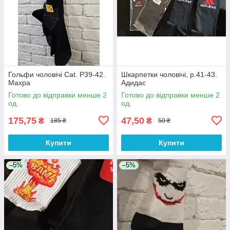
Гольфи чоловічі Cat. Р39-42.
Шкарпетки чоловічі, р.41-43.
Махра
Адидас
Готово до відправки менше 2
Готово до відправки менше 2
од.
од.
175,75
47,50
₴
₴
185 ₴
50 ₴
Купити
Купити
–5%
–5%