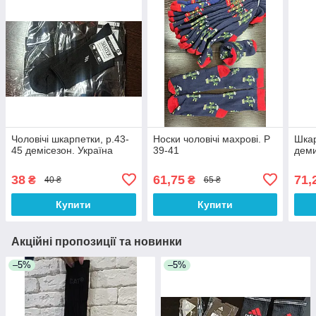
Чоловічі шкарпетки, р.43-
Носки чоловічі махрові. Р
Шкар
45 демісезон. Україна
39-41
деми
38
61,75
71,
₴
₴
40 ₴
65 ₴
Купити
Купити
Акційні пропозиції та новинки
–5%
–5%