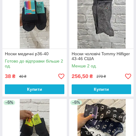
Носки медичні р36-40
Носки чоловічі Tommy Hilfiger
43-46 США
Готово до відправки більше 2
од.
Менше 2 од.
38
256,50
₴
₴
40 ₴
270 ₴
Купити
Купити
–5%
–5%