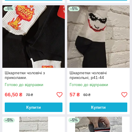
–5%
–5%
Шкарпетки чоловічі з
Шкарпетки чоловічі
приколами.
прикольні, р41-44
Готово до відправки
Готово до відправки
66,50
57
₴
₴
70 ₴
60 ₴
Купити
Купити
–5%
–5%