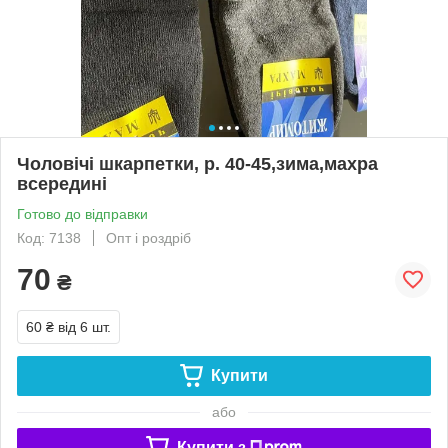
Чоловічі шкарпетки, р. 40-45,зима,махра
всередині
Готово до відправки
Код: 7138
Опт і роздріб
70
₴
60 ₴
від 6 шт.
Купити
або
Купити з