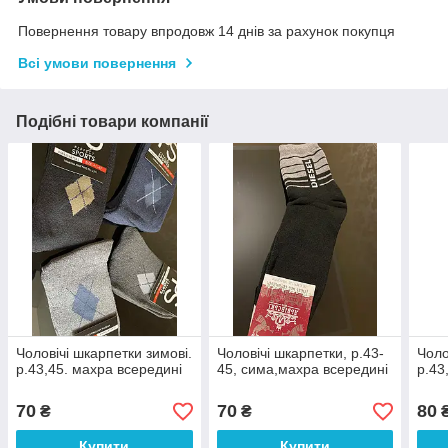
Повернення товару впродовж 14 днів за рахунок покупця
Всі умови повернення
Подібні товари компанії
Чоловічі шкарпетки зимові.
Чоловічі шкарпетки, р.43-
Чоло
р.43,45. махра всередині
45, сима,махра всередині
р.43
70
70
80
₴
₴
Купити
Купити