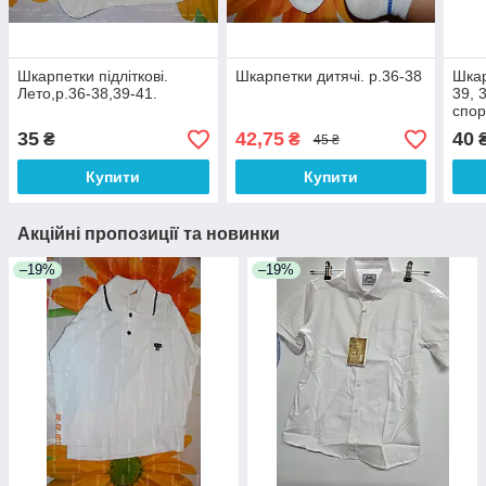
Шкарпетки підліткові.
Шкарпетки дитячі. р.36-38
Шкар
Лето,р.36-38,39-41.
39, 
спор
35
42,75
40
₴
₴
45 ₴
Купити
Купити
Акційні пропозиції та новинки
–19%
–19%