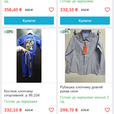
од.
Готово до відправки
356,40
332,10
₴
₴
440 ₴
410 ₴
Купити
Купити
–19%
–19%
Рубашка хлопчику довгий
Костюм хлопчику
рукав синя
спортивний. р 98,104
Готово до відправки менше 2
Готово до відправки
од.
332,10
299,70
₴
₴
410 ₴
370 ₴