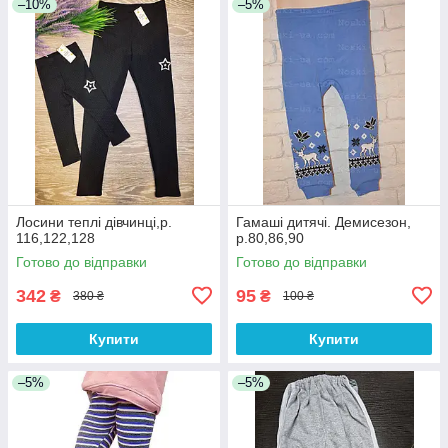
–10%
–5%
Лосини теплі дівчинці,р.
Гамаші дитячі. Демисезон,
116,122,128
р.80,86,90
Готово до відправки
Готово до відправки
342
95
₴
₴
380 ₴
100 ₴
Купити
Купити
–5%
–5%