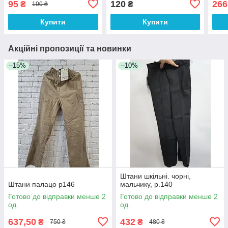
95
120
266
₴
₴
100 ₴
Купити
Купити
Акційні пропозиції та новинки
–15%
–10%
Штани шкільні. чорні,
Штани палацо р146
мальчику, р.140
Готово до відправки менше 2
Готово до відправки менше 2
од.
од.
637,50
432
₴
₴
750 ₴
480 ₴