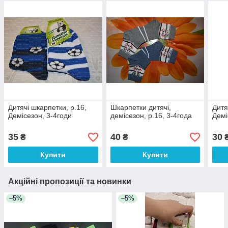
Дитячі шкарпетки, р.16,
Шкарпетки дитячі,
Дитя
Демісезон, 3-4годи
демісезон, р.16, 3-4года
Демі
35
40
30
₴
₴
Купити
Купити
Акційні пропозиції та новинки
–5%
–5%