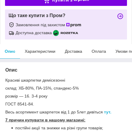
Що таке купити з Пром?
Замовлення під захистом
Доступна доставка
Опис
Характеристики
Доставка
Оплата
Умови п
Опис
Красиві шкарпетки демісезонні
склад: ХБ-80%, ПА-15%, спандекс-5%
розмір — 16. 3-4 року
ГОСТ 8541-84.
Весь асортимент шкарпеток від 1 до 5лет дивіться
тут.
7 причин купувати в нашому магазині:
постійні акції та знижки на різні групи товарів;