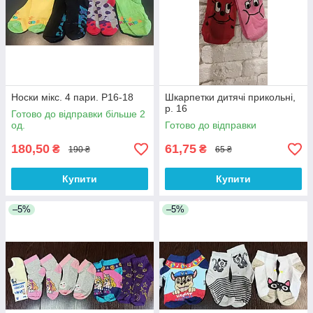
Носки мікс. 4 пари. Р16-18
Шкарпетки дитячі прикольні,
р. 16
Готово до відправки більше 2
од.
Готово до відправки
180,50
61,75
₴
₴
190 ₴
65 ₴
Купити
Купити
–5%
–5%