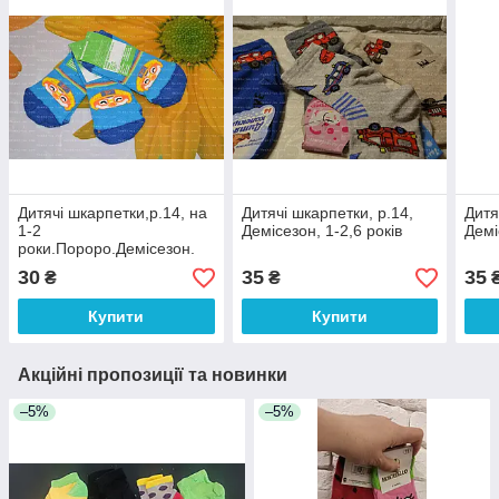
Дитячі шкарпетки,р.14, на
Дитячі шкарпетки, р.14,
Дитя
1-2
Демісезон, 1-2,6 років
Демі
роки.Пороро.Демісезон.
30
35
35
₴
₴
Купити
Купити
Акційні пропозиції та новинки
–5%
–5%