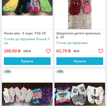
Носки мікс. 4 пари. Р16-18
Шкарпетки дитячі прикольні,
р. 16
Готово до відправки більше 2
од.
Готово до відправки
180,50
61,75
₴
₴
190 ₴
65 ₴
Купити
Купити
–5%
–5%