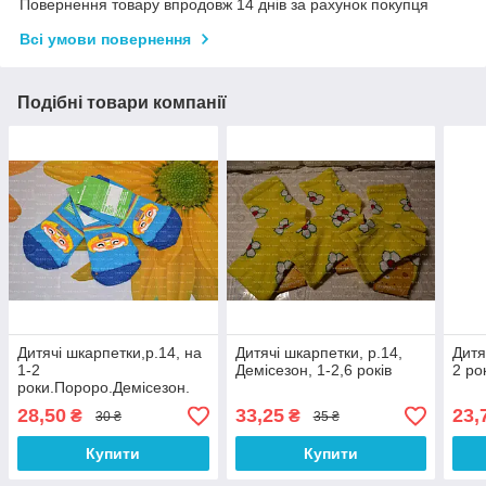
Повернення товару впродовж 14 днів за рахунок покупця
Всі умови повернення
Подібні товари компанії
Дитячі шкарпетки,р.14, на
Дитячі шкарпетки, р.14,
Дитя
1-2
Демісезон, 1-2,6 років
2 ро
роки.Пороро.Демісезон.
28,50
33,25
23,
₴
₴
30 ₴
35 ₴
Купити
Купити