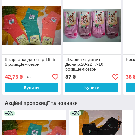
Шкарпетки дитячі, р.18, 5-
Шкарпетки дитячі,
Носк
6 років.Демісезон
Дюна,р.20-22, 7-10
років.Демісезон
42,75
87
38
₴
₴
45 ₴
Купити
Купити
Акційні пропозиції та новинки
–5%
–5%