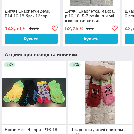
Дитячі шкарпетки демі.
Дитячі шкарпетки, махра,
Шкар
Р14,16,18 брак 12пар
р.16-18, 5-7 років. зимові
6 ро
шкарпетки дитячі.
142,50
52,25
42,
₴
₴
150 ₴
55 ₴
Купити
Купити
Акційні пропозиції та новинки
–5%
–5%
Носки мікс. 4 пари. Р16-18
Шкарпетки дитячі прикольні,