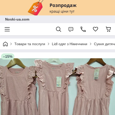
Noski-ua.com
Товари та послуги
Lidl одяг з Німеччини
Сукня дитяча
–15%