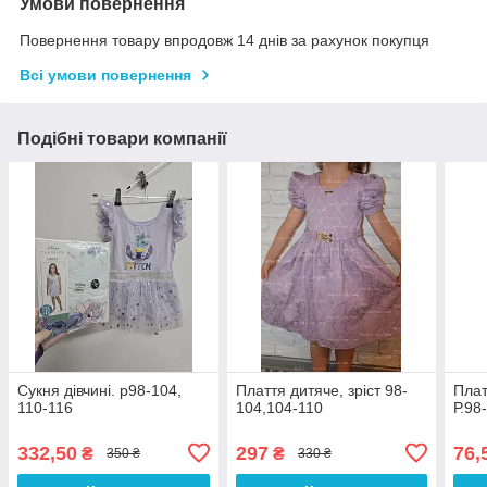
Умови повернення
Повернення товару впродовж 14 днів за рахунок покупця
Всі умови повернення
Подібні товари компанії
Сукня дівчині. р98-104,
Плаття дитяче, зріст 98-
Плат
110-116
104,104-110
Р.98
332,50
297
76,
₴
₴
350 ₴
330 ₴