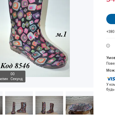
+380
пов
0
0
илин
Секунд
У ко
будь