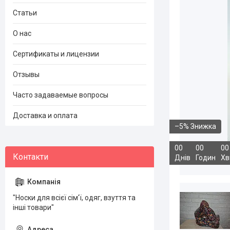
Статьи
О нас
Сертификаты и лицензии
Отзывы
Часто задаваемые вопросы
Доставка и оплата
–5%
0
0
0
0
0
0
Днів
Годин
Хв
"Носки для всієї сім'ї, одяг, взуття та
інші товари"