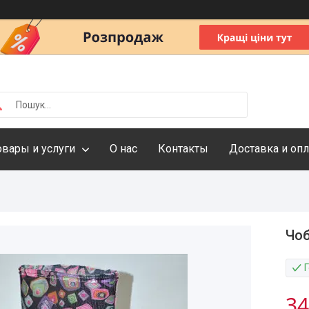
овары и услуги
О нас
Контакты
Доставка и опл
Чоб
Г
34