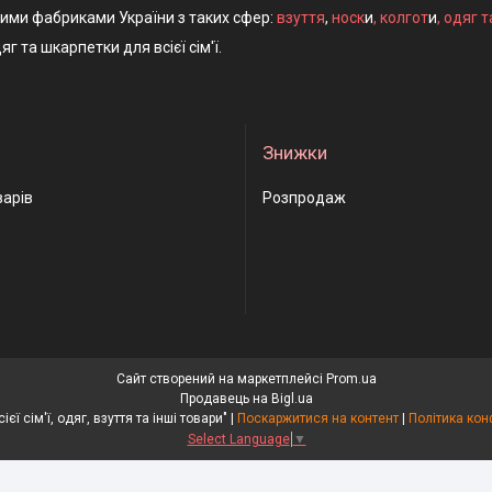
ними фабриками України з таких сфер:
взуття
,
носк
и
,
колгот
и
,
одяг т
яг та шкарпетки для всієї сім'ї.
Знижки
варів
Розпродаж
Сайт створений на маркетплейсі
Prom.ua
Продавець на Bigl.ua
"Носки для всієї сім'ї, одяг, взуття та інші товари" |
Поскаржитися на контент
|
Політика кон
Select Language
▼