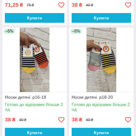
71,25
38
₴
₴
75 ₴
40 ₴
Купити
Купити
–5%
–5%
Носки дитячі. р16-18
Носки дитячі. р18-20
Готово до відправки більше 2
Готово до відправки більше 2
од.
од.
38
38
₴
₴
40 ₴
40 ₴
Купити
Купити