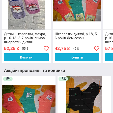
Дитячі шкарпетки, махра,
Шкарпетки дитячі, р.18, 5-
Дитя
р.16-18, 5-7 років. зимові
6 років.Демісезон
р.16
шкарпетки дитячі.
шкар
52,25
42,75
57
₴
₴
55 ₴
45 ₴
Купити
Купити
Акційні пропозиції та новинки
–5%
–5%