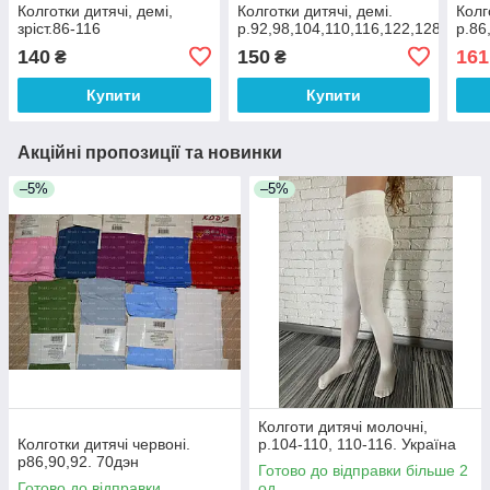
Колготки дитячі, демі,
Колготки дитячі, демі.
Колг
зріст.86-116
р.92,98,104,110,116,122,128
р.86
140
150
161
₴
₴
Купити
Купити
Акційні пропозиції та новинки
–5%
–5%
Колготи дитячі молочні,
Колготки дитячі червоні.
р.104-110, 110-116. Україна
р86,90,92. 70дэн
Готово до відправки більше 2
Готово до відправки
од.