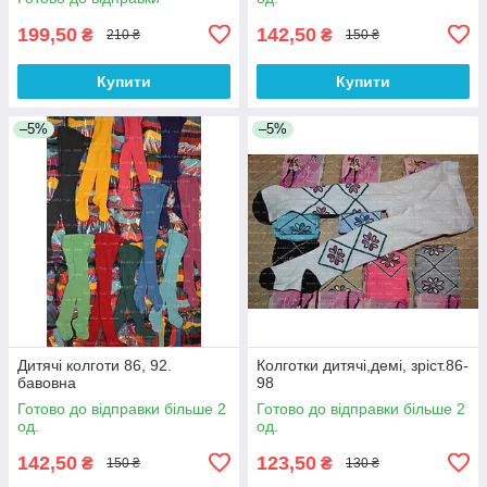
199,50
142,50
₴
₴
210 ₴
150 ₴
Купити
Купити
–5%
–5%
Дитячі колготи 86, 92.
Колготки дитячі,демі, зріст.86-
бавовна
98
Готово до відправки більше 2
Готово до відправки більше 2
од.
од.
142,50
123,50
₴
₴
150 ₴
130 ₴