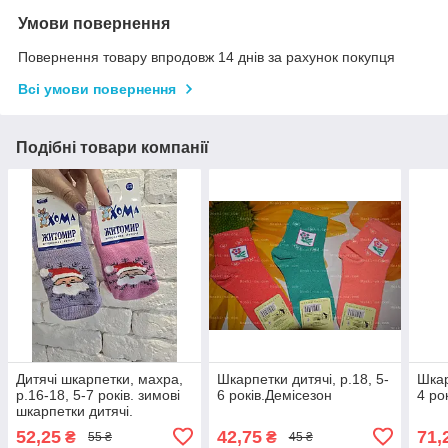
Умови повернення
Повернення товару впродовж 14 днів за рахунок покупця
Всі умови повернення
Подібні товари компанії
Дитячі шкарпетки, махра,
Шкарпетки дитячі, р.18, 5-
Шкар
р.16-18, 5-7 років. зимові
6 років.Демісезон
4 ро
шкарпетки дитячі.
52,25
42,75
71,
₴
₴
55 ₴
45 ₴