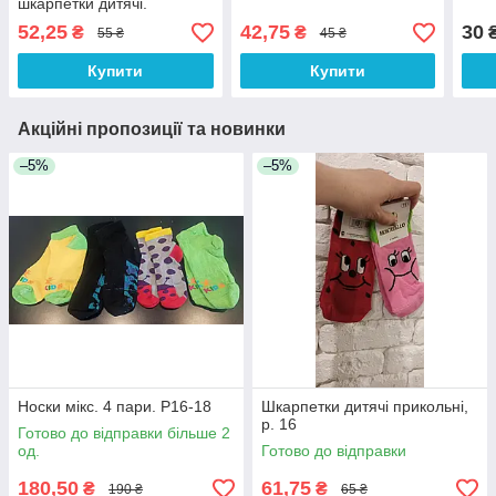
шкарпетки дитячі.
52,25
42,75
30
₴
₴
55 ₴
45 ₴
Купити
Купити
Акційні пропозиції та новинки
–5%
–5%
Носки мікс. 4 пари. Р16-18
Шкарпетки дитячі прикольні,
р. 16
Готово до відправки більше 2
од.
Готово до відправки
180,50
61,75
₴
₴
190 ₴
65 ₴