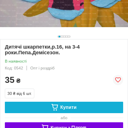
Дитячі шкарпетки,р.16, на 3-4
роки.Пепа.Демісезон.
В наявності
Код: 0542
Опт і роздріб
35
₴
30 ₴
від 6 шт.
Купити
або
Купити з