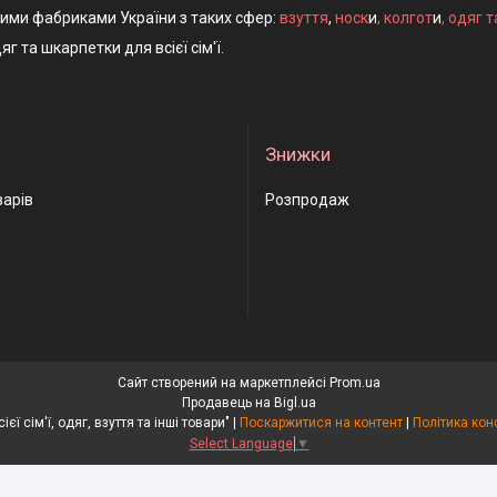
ними фабриками України з таких сфер:
взуття
,
носк
и
,
колгот
и
,
одяг т
яг та шкарпетки для всієї сім'ї.
Знижки
варів
Розпродаж
Сайт створений на маркетплейсі
Prom.ua
Продавець на Bigl.ua
"Носки для всієї сім'ї, одяг, взуття та інші товари" |
Поскаржитися на контент
|
Політика кон
Select Language
▼