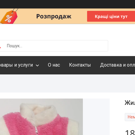
овары и услуги
О нас
Контакты
Доставка и опл
Жил
Нем
18