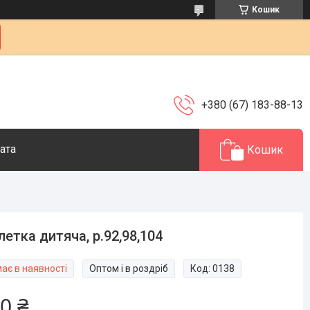
Кошик
+380 (67) 183-88-13
ата
Кошик
етка дитяча, р.92,98,104
ає в наявності
Оптом і в роздріб
Код:
0138
0 ₴