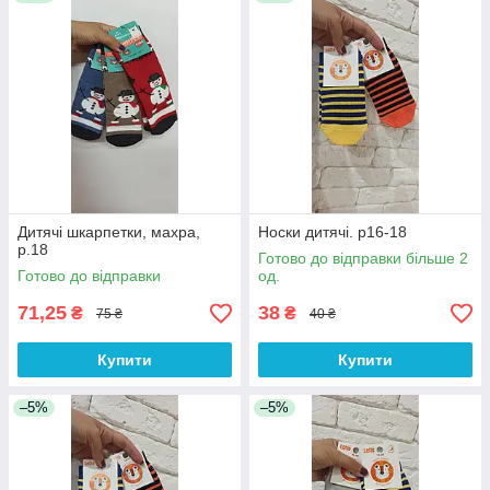
Дитячі шкарпетки, махра,
Носки дитячі. р16-18
р.18
Готово до відправки більше 2
Готово до відправки
од.
71,25
38
₴
₴
75 ₴
40 ₴
Купити
Купити
–5%
–5%