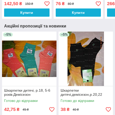
142,50
76
266
₴
₴
150 ₴
80 ₴
Купити
Купити
Акційні пропозиції та новинки
–5%
–5%
Шкарпетки дитячі, р.18, 5-6
Шкарпетки
років.Демісезон
дитячі,демісезон,р.20,22
Готово до відправки
Готово до відправки
42,75
38
₴
₴
45 ₴
40 ₴