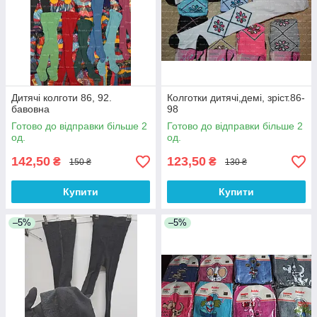
Дитячі колготи 86, 92.
Колготки дитячі,демі, зріст.86-
бавовна
98
Готово до відправки більше 2
Готово до відправки більше 2
од.
од.
142,50
123,50
₴
₴
150 ₴
130 ₴
Купити
Купити
–5%
–5%