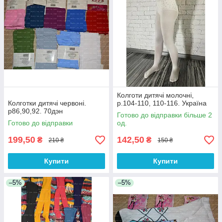
Колготи дитячі молочні,
Колготки дитячі червоні.
р.104-110, 110-116. Україна
р86,90,92. 70дэн
Готово до відправки більше 2
Готово до відправки
од.
199,50
142,50
₴
₴
210 ₴
150 ₴
Купити
Купити
–5%
–5%