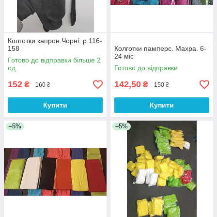
Колготки капрон.Чорні. р.116-
158
Колготки памперс. Махра. 6-
24 міс
Готово до відправки більше 2
од.
Готово до відправки
152
142,50
₴
₴
160 ₴
150 ₴
Купити
Купити
–5%
–5%