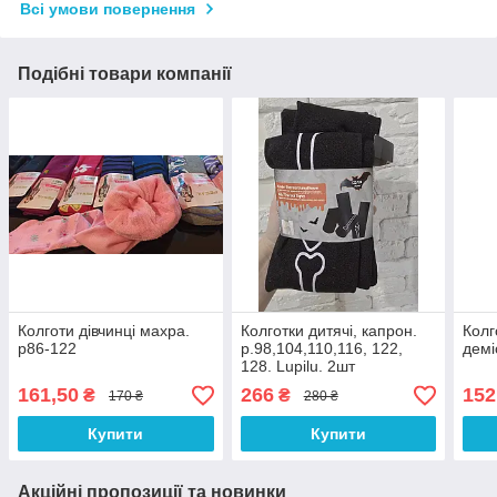
Всі умови повернення
Подібні товари компанії
Колготи дівчинці махра.
Колготки дитячі, капрон.
Колг
р86-122
р.98,104,110,116, 122,
демі
128. Lupilu. 2шт
161,50
266
152
₴
₴
170 ₴
280 ₴
Купити
Купити
Акційні пропозиції та новинки