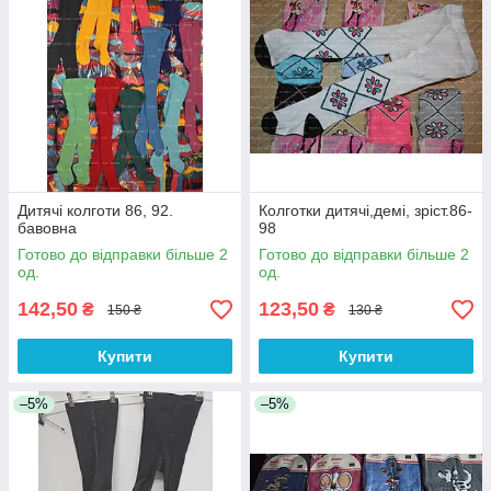
Дитячі колготи 86, 92.
Колготки дитячі,демі, зріст.86-
бавовна
98
Готово до відправки більше 2
Готово до відправки більше 2
од.
од.
142,50
123,50
₴
₴
150 ₴
130 ₴
Купити
Купити
–5%
–5%