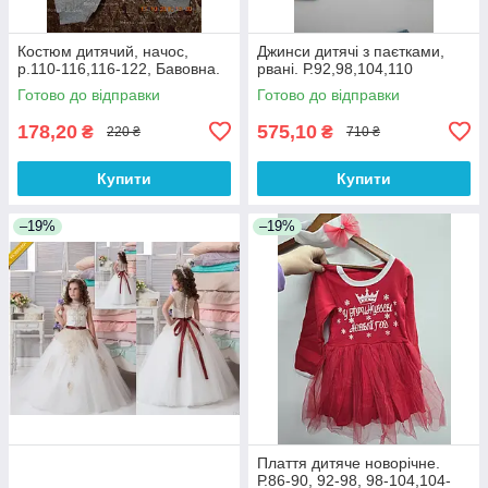
Костюм дитячий, начос,
Джинси дитячі з паєтками,
р.110-116,116-122, Бавовна.
рвані. Р.92,98,104,110
Готово до відправки
Готово до відправки
178,20
575,10
₴
₴
220 ₴
710 ₴
Купити
Купити
–19%
–19%
Плаття дитяче новорічне.
Р.86-90, 92-98, 98-104,104-