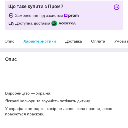
Що таке купити з Пром?
Замовлення під захистом
Доступна доставка
Опис
Характеристики
Доставка
Оплата
Умови 
Опис
сарафанчик для дівчинки.
Гарний, з малюнком із мультфільму.
зріст 90,92,98.
Виробництво — Україна.
Яскраві кольори та зручність потішать дитину.
У сарафані не жарко, колір не линяє після прання, легко
прасується праскою.