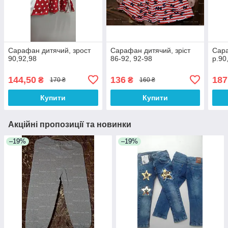
Сарафан дитячий, зрост
Сарафан дитячий, зріст
Сара
90,92,98
86-92, 92-98
р.90
144,50
136
187
₴
₴
170 ₴
160 ₴
Купити
Купити
Акційні пропозиції та новинки
–19%
–19%