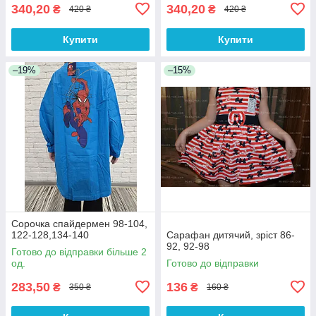
340,20
340,20
₴
₴
420 ₴
420 ₴
Купити
Купити
–19%
–15%
Сорочка спайдермен 98-104,
122-128,134-140
Сарафан дитячий, зріст 86-
92, 92-98
Готово до відправки більше 2
од.
Готово до відправки
283,50
136
₴
₴
350 ₴
160 ₴