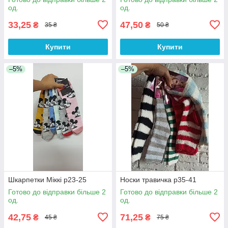
од.
од.
33,25
47,50
₴
₴
35 ₴
50 ₴
Купити
Купити
–5%
–5%
Шкарпетки Міккі р23-25
Носки травичка р35-41
Готово до відправки більше 2
Готово до відправки більше 2
од.
од.
42,75
71,25
₴
₴
45 ₴
75 ₴