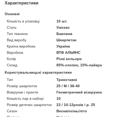
Характеристики
Основні
Кількість в упаковці
10 шт.
Стать
Унісекс
Тип тканини
Бавовна
Вид виробу
Шкарпетки
Країна виробник
Україна
Виробник
ВТФ АЛЬЯНС
Колір
Різні кольори
Склад
85%-хлопок, 15%-лайкра
Користувальницькі характеристики
Тип
Трикотажні
Розмір шкарпеток
25 / M / 38-40
Візерунки і принти
Геометричний візерунок
Кількість пар в наборі
10
Розмір дитячих шкарпеток
23 / 10-12років і р. 25
Сезон
Весна/осінь/літо