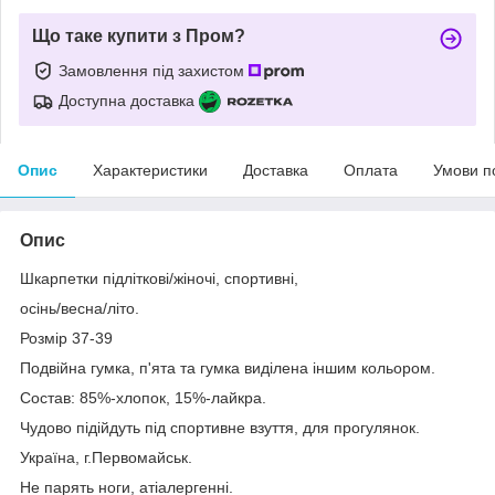
Що таке купити з Пром?
Замовлення під захистом
Доступна доставка
Опис
Характеристики
Доставка
Оплата
Умови п
Опис
Шкарпетки підліткові/жіночі, спортивні,
осінь/весна/літо.
Розмір 37-39
Подвійна гумка, п'ята та гумка виділена іншим кольором.
Состав: 85%-хлопок, 15%-лайкра.
Чудово підійдуть під спортивне взуття, для прогулянок.
Україна, г.Первомайськ.
Не парять ноги, атіалергенні.