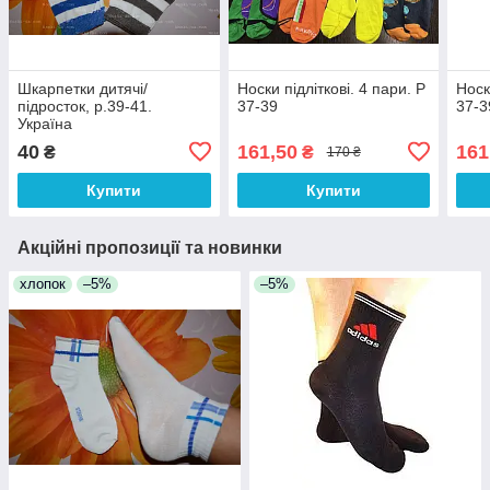
Шкарпетки дитячі/
Носки підліткові. 4 пари. Р
Носк
підросток, р.39-41.
37-39
37-3
Україна
40
161,50
161
₴
₴
170 ₴
Купити
Купити
Акційні пропозиції та новинки
хлопок
–5%
–5%