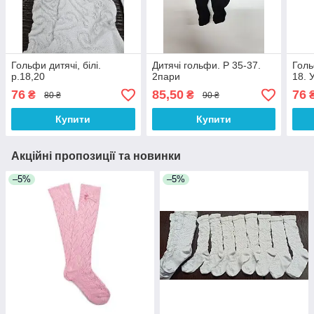
Гольфи дитячі, білі.
Дитячі гольфи. Р 35-37.
Голь
р.18,20
2пари
18. 
76
85,50
76
₴
₴
80 ₴
90 ₴
Купити
Купити
Акційні пропозиції та новинки
–5%
–5%