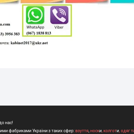
до нас!
ними фабриками України з таких сфер:
взуття
,
носк
и
,
колгот
и
,
одяг т