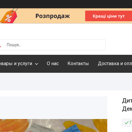
овары и услуги
О нас
Контакты
Доставка и опл
Дит
Де