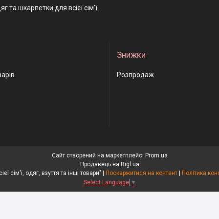
яг та шкарпетки для всієї сім'ї.
Знижки
варів
Розпродаж
Сайт створений на маркетплейсі
Prom.ua
Продавець на Bigl.ua
"Носки для всієї сім'ї, одяг, взуття та інші товари" |
Поскаржитися на контент
|
Політика кон
Select Language
▼