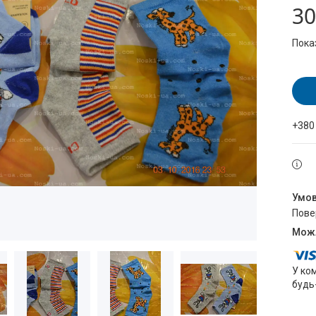
30
Пока
+380
пов
У ко
будь