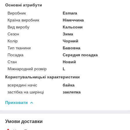
Основні атрибути
Виробник
Esmara
Країна виробник
Німеччина
Вид виробу
Кальсони
Сезон
Зима
Колір
Чорний
Тип тканини
Бавовна
Посадка
Середня посадка
Стан
Новий
Міжнародний розмір
L
Користувальницькі характеристики
всередині начіс
байка
застібка на ширінці
заклепка
Приховати
Умови доставки