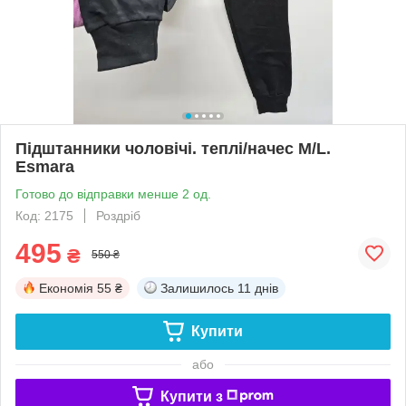
Підштанники чоловічі. теплі/начес M/L.
Esmara
Готово до відправки менше 2 од.
Код: 2175
Роздріб
495
₴
550 ₴
Економія
55 ₴
Залишилось
11 днів
Купити
або
Купити з