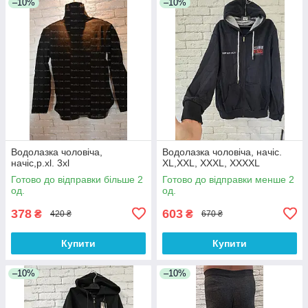
–10%
–10%
Водолазка чоловіча,
Водолазка чоловіча, начіс.
начіс,р.xl. 3xl
XL,XXL, XXXL, XXXXL
Готово до відправки більше 2
Готово до відправки менше 2
од.
од.
378
603
₴
₴
420 ₴
670 ₴
Купити
Купити
–10%
–10%