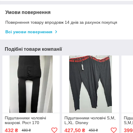
Умови повернення
Повернення товару впродовж 14 днів за рахунок покупця
Всі умови повернення
Подібні товари компанії
Підштанники чоловічі
Підштанники чоловічі S,M,
Підш
махрові. Рост 170
L,XL. Disney
S,M,
432
427,50
399
₴
₴
480 ₴
450 ₴