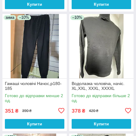
Купити
Купити
зима
–10%
–10%
Гамаші чоловічі Начос,р180-
Водолазка чоловіча, начіс.
185
XL,XXL, XXXL, XXXXL
Готово до відправки менше 2
Готово до відправки більше 2
од.
од.
351
378
₴
₴
390 ₴
420 ₴
Купити
Купити