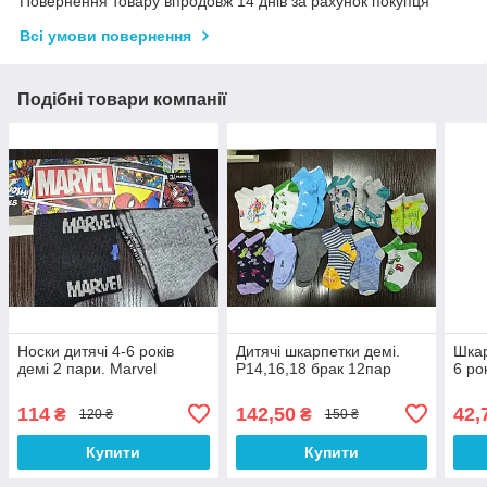
Повернення товару впродовж 14 днів за рахунок покупця
Всі умови повернення
Подібні товари компанії
Носки дитячі 4-6 років
Дитячі шкарпетки демі.
Шкар
демі 2 пари. Marvel
Р14,16,18 брак 12пар
6 ро
114
142,50
42,
₴
₴
120 ₴
150 ₴
Купити
Купити