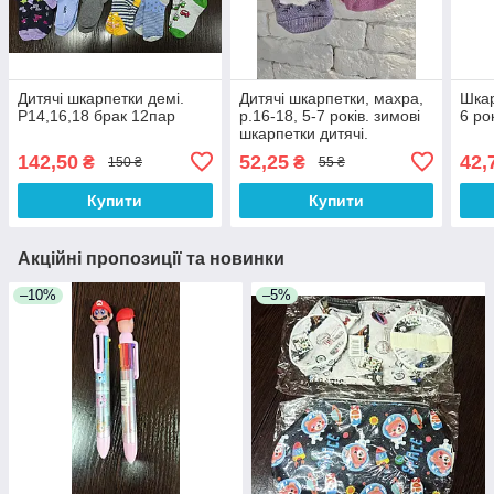
Дитячі шкарпетки демі.
Дитячі шкарпетки, махра,
Шкар
Р14,16,18 брак 12пар
р.16-18, 5-7 років. зимові
6 ро
шкарпетки дитячі.
142,50
52,25
42,
₴
₴
150 ₴
55 ₴
Купити
Купити
Акційні пропозиції та новинки
–10%
–5%