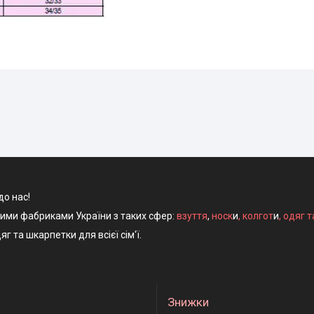
до нас!
ними фабриками України з таких сфер:
взуття
,
носк
и
,
колгот
и
,
одяг т
яг та шкарпетки для всієї сім'ї.
Знижки