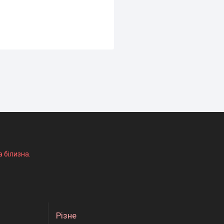
а білизна.
Різне