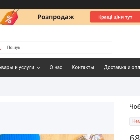
овары и услуги
О нас
Контакты
Доставка и опл
Чоб
Нем
68