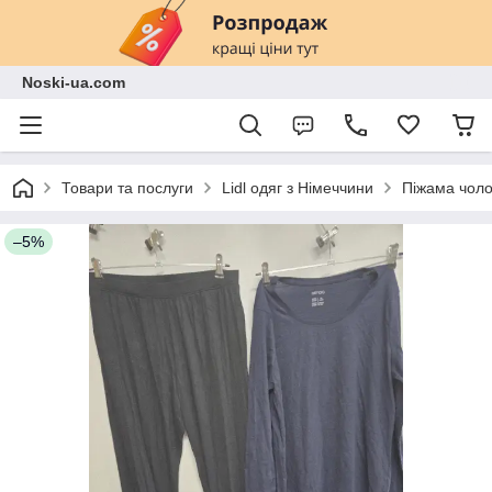
Noski-ua.com
Товари та послуги
Lidl одяг з Німеччини
Піжама чолов
–5%