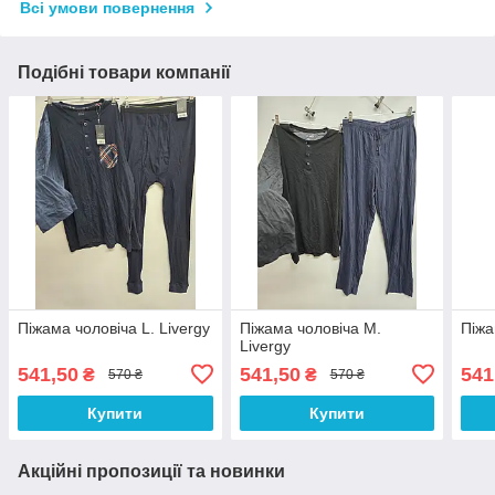
Всі умови повернення
Подібні товари компанії
Піжама чоловіча L. Livergy
Піжама чоловіча M.
Піжа
Livergy
541,50
541,50
541
₴
₴
570 ₴
570 ₴
Купити
Купити
Акційні пропозиції та новинки