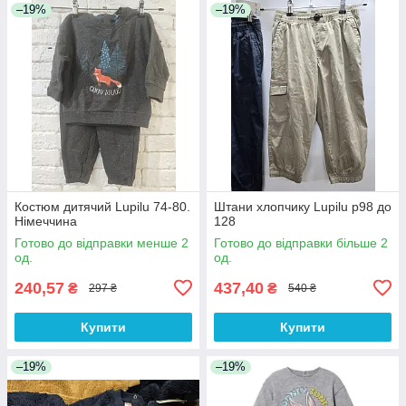
–19%
–19%
Костюм дитячий Lupilu 74-80.
Штани хлопчику Lupilu р98 до
Німеччина
128
Готово до відправки менше 2
Готово до відправки більше 2
од.
од.
240,57
437,40
₴
₴
297 ₴
540 ₴
Купити
Купити
–19%
–19%