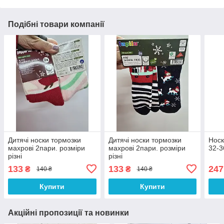
Подібні товари компанії
Дитячі носки тормозки
Дитячі носки тормозки
Носк
махрові 2пари. розміри
махрові 2пари. розміри
32-3
різні
різні
133
133
247
₴
₴
140 ₴
140 ₴
Купити
Купити
Акційні пропозиції та новинки