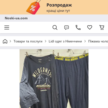
Noski-ua.com
Товари та послуги
Lidl одяг з Німеччини
Піжама чолов