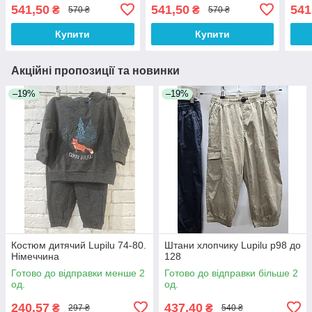
541,50
541,50
541
₴
₴
570 ₴
570 ₴
Купити
Купити
Акційні пропозиції та новинки
–19%
–19%
Костюм дитячий Lupilu 74-80.
Штани хлопчику Lupilu р98 до
Німеччина
128
Готово до відправки менше 2
Готово до відправки більше 2
од.
од.
240,57
437,40
₴
₴
297 ₴
540 ₴