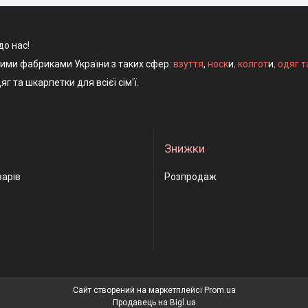
до нас!
ними фабриками України з таких сфер:
взуття
,
носк
и
,
колгот
и
,
одяг т
яг та шкарпетки для всієї сім'ї.
Знижки
варів
Розпродаж
Сайт створений на маркетплейсі
Prom.ua
Продавець на Bigl.ua