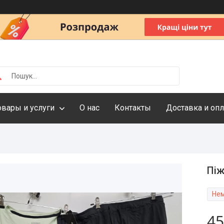
овары и услуги
О нас
Контакты
Доставка и опл
Піж
Нем
45