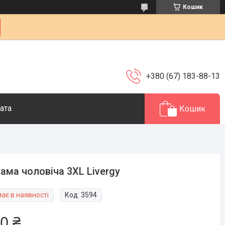
Кошик
+380 (67) 183-88-13
ата
Кошик
ама чоловіча 3XL Livergy
ає в наявності
Код:
3594
0 ₴