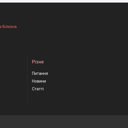
а білизна.
Різне
Питання
Новини
Статті