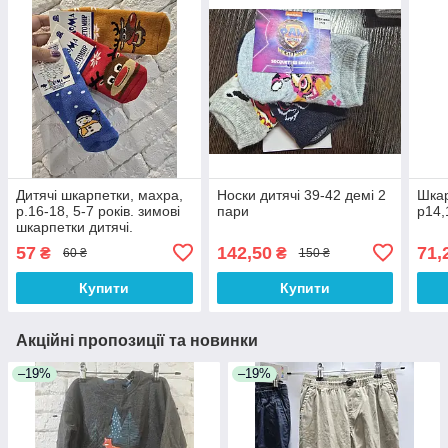
Дитячі шкарпетки, махра,
Носки дитячі 39-42 демі 2
Шкар
р.16-18, 5-7 років. зимові
пари
р14,
шкарпетки дитячі.
57
142,50
71,
₴
₴
60 ₴
150 ₴
Купити
Купити
Акційні пропозиції та новинки
–19%
–19%