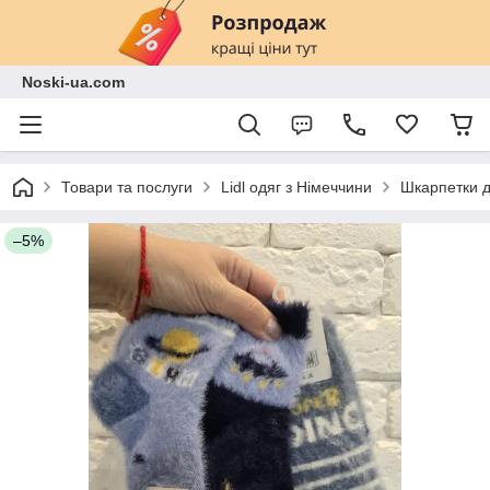
Noski-ua.com
Товари та послуги
Lidl одяг з Німеччини
Шкарпетки д
–5%