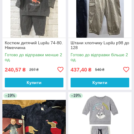
Костюм дитячий Lupilu 74-80.
Штани хлопчику Lupilu р98 до
Німеччина
128
Готово до відправки менше 2
Готово до відправки більше 2
од.
од.
240,57
437,40
₴
₴
297 ₴
540 ₴
Купити
Купити
–19%
–19%