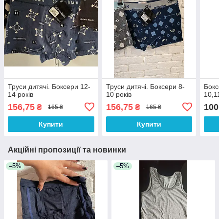
Труси дитячі. Боксери 12-
Труси дитячі. Боксери 8-
Бокс
14 років
10 років
10,1
156,75
156,75
100
₴
₴
165 ₴
165 ₴
Купити
Купити
Акційні пропозиції та новинки
–5%
–5%