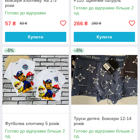
Боксери хлопчику. на 1-3
Р110. Щінячий патруль
роки
Готово до відправки більше 2
Готово до відправки
од.
57
266
₴
₴
60 ₴
280 ₴
Купити
Купити
–5%
–5%
Труси дитячі. Боксери 12-14
Футболка хлопчику 5 років
років
Готово до відправки більше 2
Готово до відправки більше 2
од.
од.