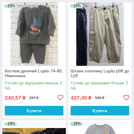
–19%
–19%
Костюм дитячий Lupilu 74-80.
Штани хлопчику Lupilu р98 до
Німеччина
128
Готово до відправки менше 2
Готово до відправки більше 2
од.
од.
240,57
437,40
₴
₴
297 ₴
540 ₴
Купити
Купити
–19%
–19%