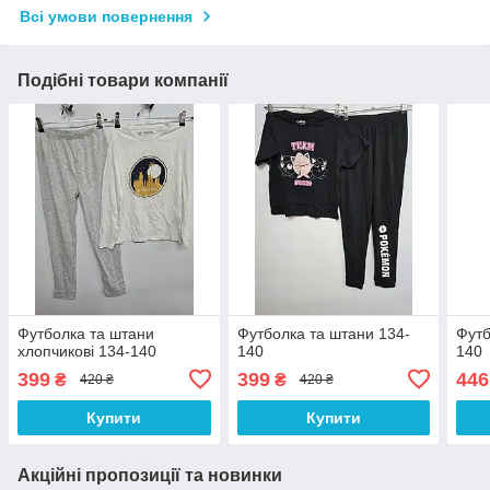
Всі умови повернення
Подібні товари компанії
Футболка та штани
Футболка та штани 134-
Футб
хлопчикові 134-140
140
140
399
399
446
₴
₴
420 ₴
420 ₴
Купити
Купити
Акційні пропозиції та новинки