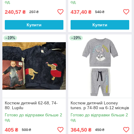
од.
од.
240,57
437,40
₴
₴
297 ₴
540 ₴
Купити
Купити
–19%
–19%
Костюм дитячий 62-68, 74-
Костюм дитячий Looney
80. Lupilu
tunes. р 74-80 на 6-12 місяців
Готово до відправки більше 2
Готово до відправки більше 2
од.
од.
405
364,50
₴
₴
500 ₴
450 ₴