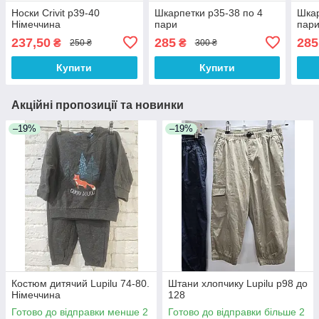
Носки Crivit р39-40
Шкарпетки р35-38 по 4
Шкар
Німеччина
пари
пар
237,50
285
285
₴
₴
250 ₴
300 ₴
Купити
Купити
Акційні пропозиції та новинки
–19%
–19%
Костюм дитячий Lupilu 74-80.
Штани хлопчику Lupilu р98 до
Німеччина
128
Готово до відправки менше 2
Готово до відправки більше 2