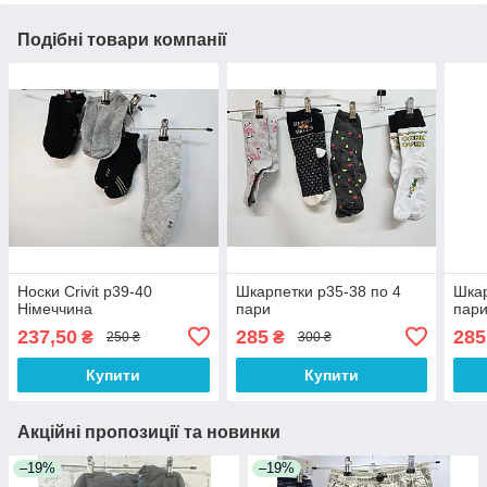
Подібні товари компанії
Носки Crivit р39-40
Шкарпетки р35-38 по 4
Шкар
Німеччина
пари
пар
237,50
285
285
₴
₴
250 ₴
300 ₴
Купити
Купити
Акційні пропозиції та новинки
–19%
–19%