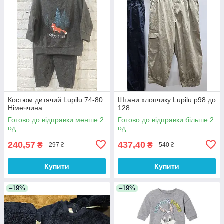
Костюм дитячий Lupilu 74-80.
Штани хлопчику Lupilu р98 до
Німеччина
128
Готово до відправки менше 2
Готово до відправки більше 2
од.
од.
240,57
437,40
₴
₴
297 ₴
540 ₴
Купити
Купити
–19%
–19%