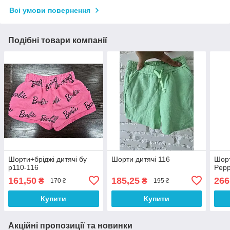
Всі умови повернення
Подібні товари компанії
Шорти+бріджі дитячі бу
Шорти дитячі 116
Шорт
р110-116
Pepp
161,50
185,25
266
₴
₴
170 ₴
195 ₴
Купити
Купити
Акційні пропозиції та новинки