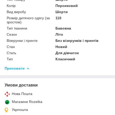
Колір
Персиковий
Вид виробу
Шорти
Розмір дитячого одягу (за
110
зростом)
Тип тканини
Бавовна
Сезон
Літо
Візерунки і принти
Без візерунків і принтів
Стан
Новий
Стать
Для дівчаток
Тип
Класичний
Приховати
Умови доставки
Нова Пошта
Магазини Rozetka
Укрпошта