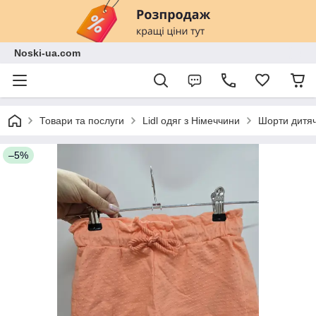
Noski-ua.com
Товари та послуги
Lidl одяг з Німеччини
Шорти дитяч
–5%