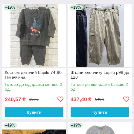
–19%
–19%
Костюм дитячий Lupilu 74-80.
Штани хлопчику Lupilu р98 до
Німеччина
128
Готово до відправки менше 2
Готово до відправки більше 2
од.
од.
240,57
437,40
₴
₴
297 ₴
540 ₴
Купити
Купити
–19%
–19%