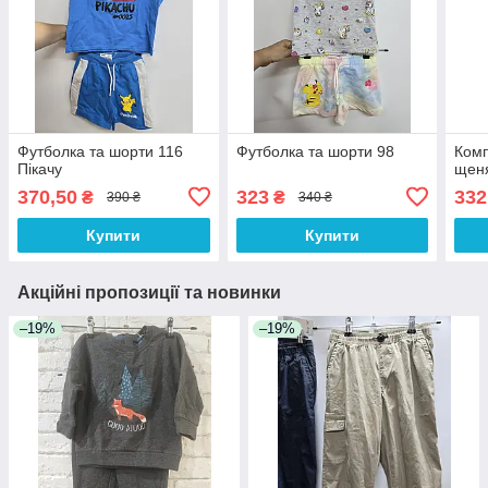
Футболка та шорти 116
Футболка та шорти 98
Комп
Пікачу
щеня
370,50
323
332
₴
₴
390 ₴
340 ₴
Купити
Купити
Акційні пропозиції та новинки
–19%
–19%