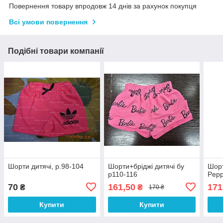
Повернення товару впродовж 14 днів за рахунок покупця
Всі умови повернення
Подібні товари компанії
Шорти дитячі, р.98-104
Шорти+бріджі дитячі бу
Шорт
р110-116
Pepp
70
161,50
171
₴
₴
170 ₴
Купити
Купити