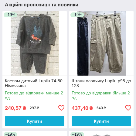
Акційні пропозиції та новинки
–19%
–19%
Костюм дитячий Lupilu 74-80.
Штани хлопчику Lupilu р98 до
Німеччина
128
Готово до відправки менше 2
Готово до відправки більше 2
од.
од.
240,57
437,40
₴
₴
297 ₴
540 ₴
Купити
Купити
–19%
–19%