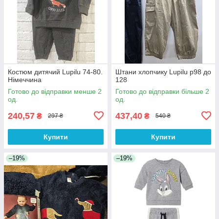
Костюм дитячий Lupilu 74-80.
Штани хлопчику Lupilu р98 до
Німеччина
128
Готово до відправки менше 2
Готово до відправки більше 2
од.
од.
240,57
437,40
₴
₴
297 ₴
540 ₴
Купити
Купити
–19%
–19%