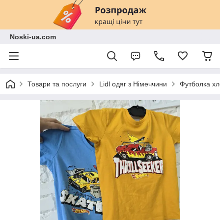
Noski-ua.com
Товари та послуги
Lidl одяг з Німеччини
Футболка хл