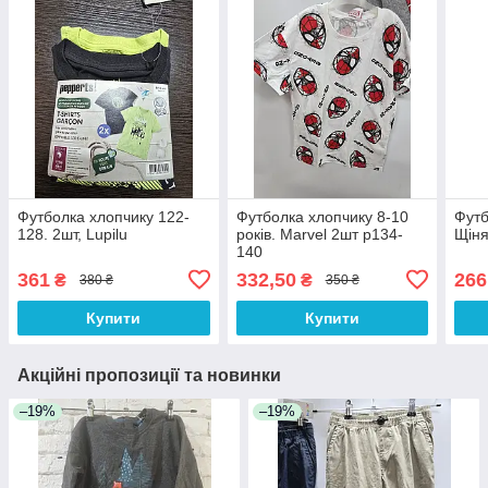
Футболка хлопчику 122-
Футболка хлопчику 8-10
Футб
128. 2шт, Lupilu
років. Marvel 2шт р134-
Щіня
140
361
332,50
266
₴
₴
380 ₴
350 ₴
Купити
Купити
Акційні пропозиції та новинки
–19%
–19%