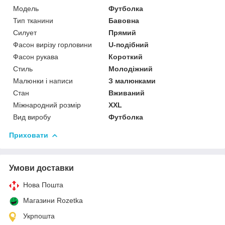
Модель
Футболка
Тип тканини
Бавовна
Силует
Прямий
Фасон вирізу горловини
U-подібний
Фасон рукава
Короткий
Стиль
Молодіжний
Малюнки і написи
З малюнками
Стан
Вживаний
Міжнародний розмір
XXL
Вид виробу
Футболка
Приховати
Умови доставки
Нова Пошта
Магазини Rozetka
Укрпошта