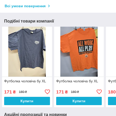
Всі умови повернення
Подібні товари компанії
Футболка чоловіча бу XL
Футболка чоловіча бу XL
Футб
171
171
180
₴
₴
180 ₴
180 ₴
Купити
Купити
Акційні пропозиції та новинки