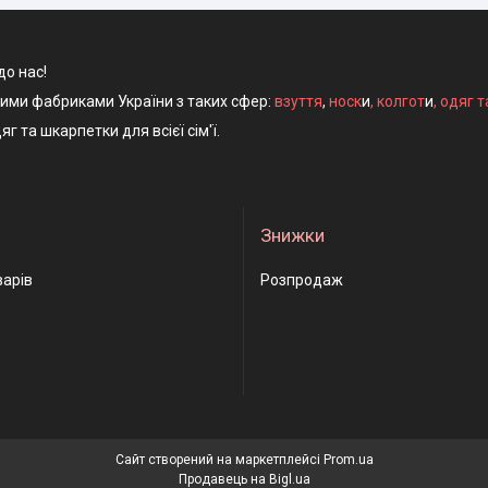
до нас!
ними фабриками України з таких сфер:
взуття
,
носк
и
,
колгот
и
,
одяг т
яг та шкарпетки для всієї сім'ї.
Знижки
варів
Розпродаж
Сайт створений на маркетплейсі
Prom.ua
Продавець на Bigl.ua