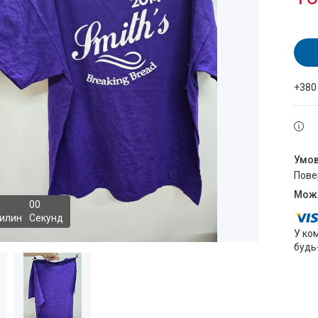
+380
пов
0
0
илин
Секунд
У ко
будь