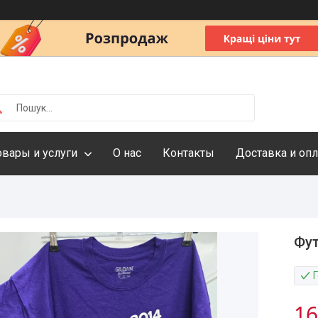
овары и услуги
О нас
Контакты
Доставка и опл
Фут
16