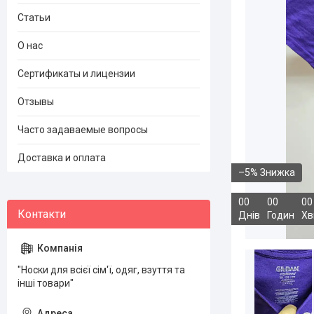
Статьи
О нас
Сертификаты и лицензии
Отзывы
Часто задаваемые вопросы
Доставка и оплата
–5%
0
0
0
0
0
0
Днів
Годин
Хв
"Носки для всієї сім'ї, одяг, взуття та
інші товари"