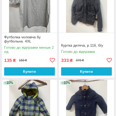
Футболка чоловіча бу
футбольна. 4XL
Куртка дитяча, р.116, б/у
Готово до відправки менше 2
од.
Готово до відправки
135
333
₴
₴
150 ₴
370 ₴
Купити
Купити
–10%
–10%