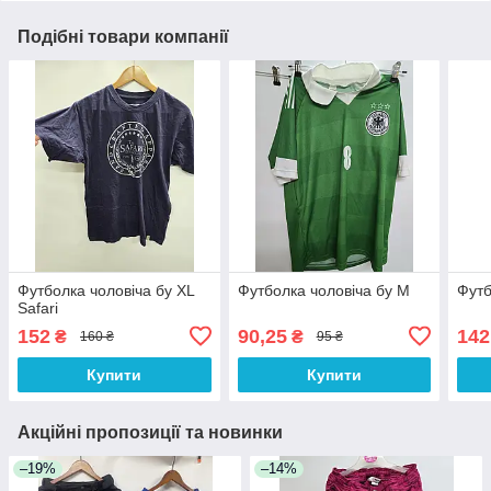
Подібні товари компанії
Футболка чоловіча бу XL
Футболка чоловіча бу М
Футб
Safari
152
90,25
142
₴
₴
160 ₴
95 ₴
Купити
Купити
Акційні пропозиції та новинки
–19%
–14%