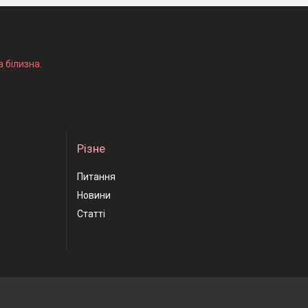
а білизна.
Різне
Питання
Новини
Статті