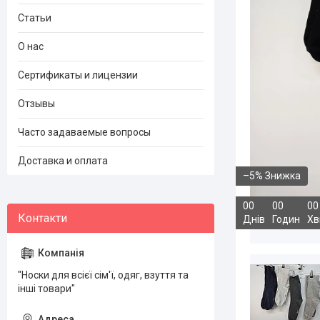
Статьи
О нас
Сертификаты и лицензии
Отзывы
Часто задаваемые вопросы
Доставка и оплата
–5%
0
0
0
0
0
0
Днів
Годин
Хв
"Носки для всієї сім'ї, одяг, взуття та
інші товари"