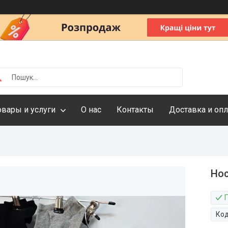
овары и услуги
О нас
Контакты
Доставка и опл
Нос
Г
Ко