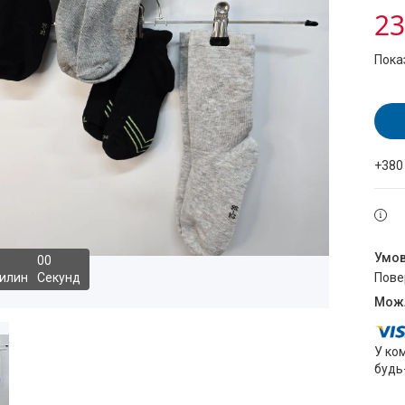
23
Пока
+380
0
0
илин
Секунд
пов
У ко
будь