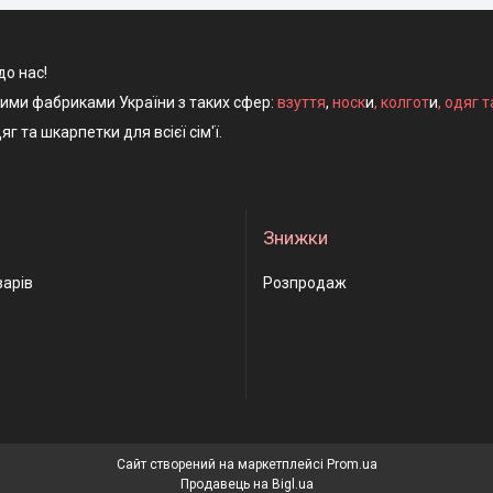
до нас!
ними фабриками України з таких сфер:
взуття
,
носк
и
,
колгот
и
,
одяг т
яг та шкарпетки для всієї сім'ї.
Знижки
варів
Розпродаж
Сайт створений на маркетплейсі
Prom.ua
Продавець на Bigl.ua