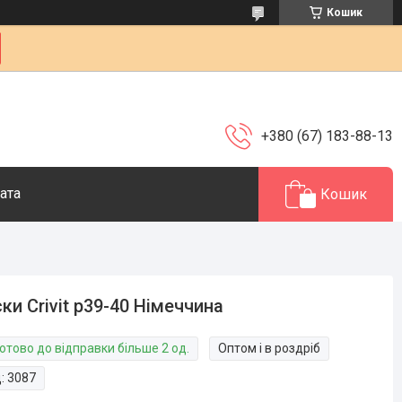
Кошик
+380 (67) 183-88-13
ата
Кошик
ки Crivit р39-40 Німеччина
отово до відправки більше 2 од.
Оптом і в роздріб
д:
3087