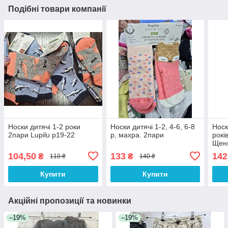
Подібні товари компанії
Носки дитячі 1-2 роки
Носки дитячі 1-2, 4-6, 6-8
Носк
2пари Lupilu р19-22
р, махра. 2пари
рокі
Щен
104,50
133
142
₴
₴
110 ₴
140 ₴
Купити
Купити
Акційні пропозиції та новинки
–19%
–19%