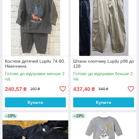
Костюм дитячий Lupilu 74-80.
Штани хлопчику Lupilu р98 до
Німеччина
128
Готово до відправки менше 2
Готово до відправки більше 2
од.
од.
240,57
437,40
₴
₴
297 ₴
540 ₴
Купити
Купити
–19%
–19%