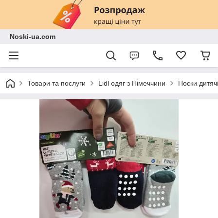
Noski-ua.com
Товари та послуги
Lidl одяг з Німеччини
Носки дитячі