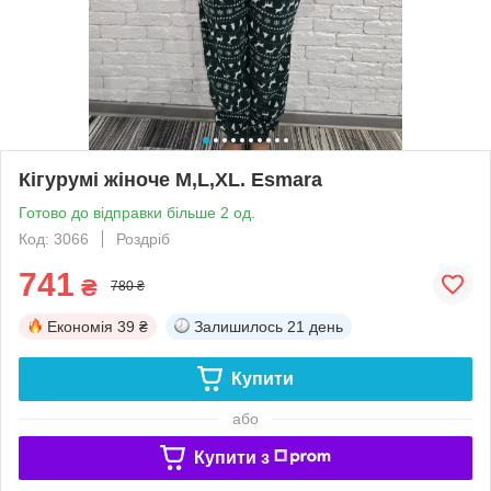
Кігурумі жіноче M,L,XL. Esmara
Готово до відправки більше 2 од.
Код: 3066
Роздріб
741
₴
780 ₴
Економія
39 ₴
Залишилось
21 день
Купити
або
Купити з