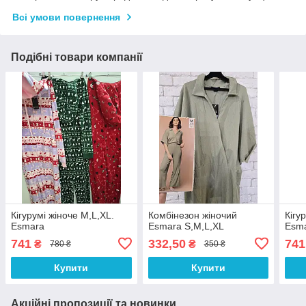
Всі умови повернення
Подібні товари компанії
Кігурумі жіноче M,L,XL.
Комбінезон жіночий
Кігу
Esmara
Esmara S,M,L,XL
Esm
741
332,50
741
₴
₴
780 ₴
350 ₴
Купити
Купити
Акційні пропозиції та новинки