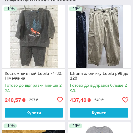
–19%
–19%
Костюм дитячий Lupilu 74-80.
Штани хлопчику Lupilu р98 до
Німеччина
128
Готово до відправки менше 2
Готово до відправки більше 2
од.
од.
240,57
437,40
₴
₴
297 ₴
540 ₴
Купити
Купити
–19%
–19%