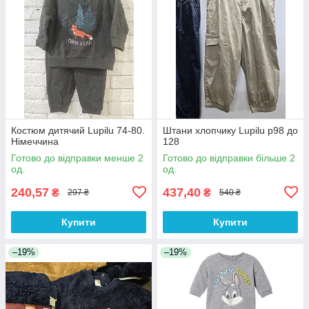
Костюм дитячий Lupilu 74-80.
Штани хлопчику Lupilu р98 до
Німеччина
128
Готово до відправки менше 2
Готово до відправки більше 2
од.
од.
240,57
437,40
₴
₴
297 ₴
540 ₴
Купити
Купити
–19%
–19%