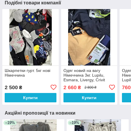
Подібні товари компанії
Шкарпетки гурт. 5кг нові
Одяг новий на вагу
Одяг
Німеччина
Німеччина 3кг. Lupilu,
Німе
Esmara, Livergy, Crivit
Lupi
2 500
2 660
760
₴
₴
2 800 ₴
Купити
Купити
Акційні пропозиції та новинки
–19%
–19%